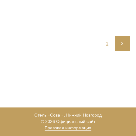
Новая услуга в CITY HOTEL SOVA!
Массажные кресла YAMAGUCHI
Подробнее
1
2
Отель «Сова» , Нижний Новгород
© 2026 Официальный сайт
Правовая информация